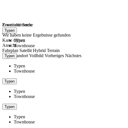
Zoom aktivieren
Erweiterte Suche
lade...
Typen
Wir haben keine Ergebnisse gefunden
Karte öffnen
Typen
Ansicht
Townhouse
Fahrplan
Satellit
Hybrid
Terrain
Mein Standort
Vollbild
Vorheriges
Nächstes
Typen
Typen
Townhouse
Typen
Typen
Townhouse
Typen
Typen
Townhouse