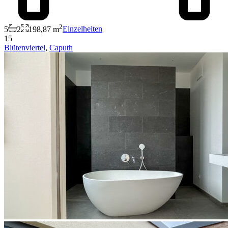
2
5
2
198,87 m
Einzelheiten
15
Blütenviertel
,
Caputh