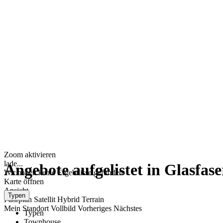
Zoom aktivieren
lade...
Angebote aufgelistet in Glasfase
Wir haben keine Ergebnisse gefunden
Karte öffnen
Ansicht
Typen
Fahrplan
Satellit
Hybrid
Terrain
Mein Standort
Vollbild
Vorheriges
Nächstes
Typen
Townhouse