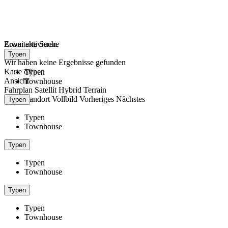
Zoom aktivieren
Erweiterte Suche
lade...
Typen
Wir haben keine Ergebnisse gefunden
Karte öffnen
Typen
Ansicht
Townhouse
Fahrplan
Satellit
Hybrid
Terrain
Mein Standort
Vollbild
Vorheriges
Nächstes
Typen
Typen
Townhouse
Typen
Typen
Townhouse
Typen
Typen
Townhouse