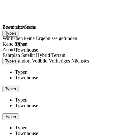
Zoom aktivieren
Erweiterte Suche
lade...
Typen
Wir haben keine Ergebnisse gefunden
Karte öffnen
Typen
Ansicht
Townhouse
Fahrplan
Satellit
Hybrid
Terrain
Mein Standort
Vollbild
Vorheriges
Nächstes
Typen
Typen
Townhouse
Typen
Typen
Townhouse
Typen
Typen
Townhouse